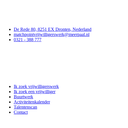
Contact
De Rede 80, 8251 EX Dronten, Nederland
matchpointvrijwilligerswerk@meerpaal.nl
0321 - 388 777
Matchpoint Vrijwilligerswerk
Ik zoek vrijwilligerswerk
Ik zoek een vrijwilliger
Buurtwerk
Activiteitenkalender
Talentenscan
Contact
Doe mee