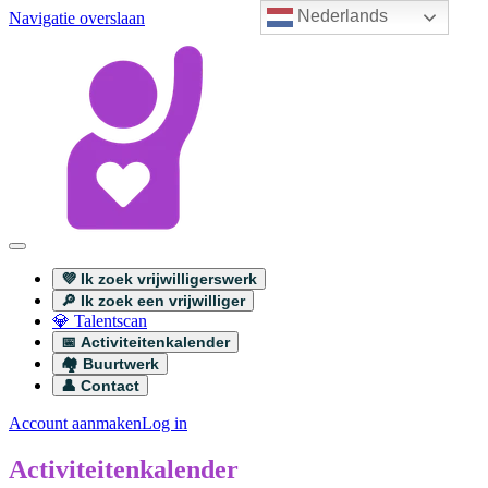
Nederlands
Navigatie overslaan
💜 Ik zoek vrijwilligerswerk
🔎 Ik zoek een vrijwilliger
💎 Talentscan
📅 Activiteitenkalender
🏘️ Buurtwerk
👤 Contact
Account aanmaken
Log in
Activiteitenkalender