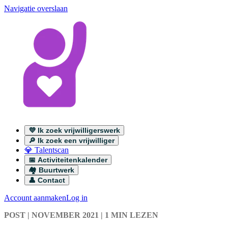
Navigatie overslaan
💜 Ik zoek vrijwilligerswerk
🔎 Ik zoek een vrijwilliger
💎 Talentscan
📅 Activiteitenkalender
🏘️ Buurtwerk
👤 Contact
Account aanmaken
Log in
POST
| NOVEMBER 2021
|
1 MIN LEZEN