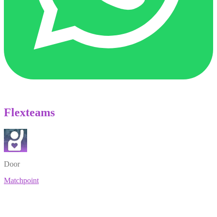
Flexteams
Door
Matchpoint