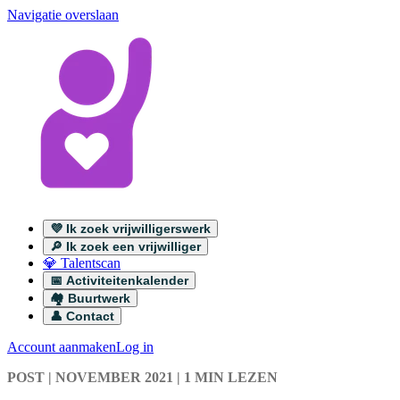
Navigatie overslaan
💜 Ik zoek vrijwilligerswerk
🔎 Ik zoek een vrijwilliger
💎 Talentscan
📅 Activiteitenkalender
🏘️ Buurtwerk
👤 Contact
Account aanmaken
Log in
POST
| NOVEMBER 2021
|
1 MIN LEZEN