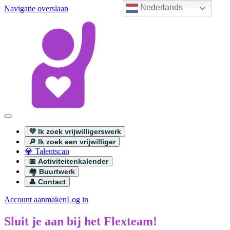
Nederlands
Navigatie overslaan
💜 Ik zoek vrijwilligerswerk
🔎 Ik zoek een vrijwilliger
💎 Talentscan
📅 Activiteitenkalender
🏘️ Buurtwerk
👤 Contact
Account aanmaken
Log in
Sluit je aan bij het Flexteam!