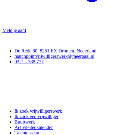
Meld je aan!
Contact
De Rede 80, 8251 EX Dronten, Nederland
matchpointvrijwilligerswerk@meerpaal.nl
0321 - 388 777
Matchpoint Vrijwilligerswerk
Ik zoek vrijwilligerswerk
Ik zoek een vrijwilliger
Buurtwerk
Activiteitenkalender
Talentenscan