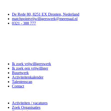
Contact
De Rede 80, 8251 EX Dronten, Nederland
matchpointvrijwilligerswerk@meerpaal.nl
0321 - 388 777
Matchpoint Vrijwilligerswerk
Ik zoek vrijwilligerswerk
Ik zoek een vrijwilliger
Buurtwerk
Activiteitenkalender
Talentenscan
Contact
Doe mee
Activiteiten / vacatures
Zoek Organisaties