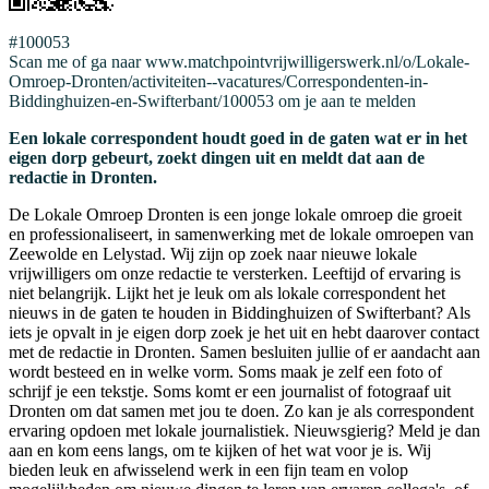
#100053
Scan me of ga naar www.matchpointvrijwilligerswerk.nl/o/Lokale-
Omroep-Dronten/activiteiten--vacatures/Correspondenten-in-
Biddinghuizen-en-Swifterbant/100053 om je aan te melden
Een lokale correspondent houdt goed in de gaten wat er in het
eigen dorp gebeurt, zoekt dingen uit en meldt dat aan de
redactie in Dronten.
De Lokale Omroep Dronten is een jonge lokale omroep die groeit
en professionaliseert, in samenwerking met de lokale omroepen van
Zeewolde en Lelystad. Wij zijn op zoek naar nieuwe lokale
vrijwilligers om onze redactie te versterken. Leeftijd of ervaring is
niet belangrijk. Lijkt het je leuk om als lokale correspondent het
nieuws in de gaten te houden in Biddinghuizen of Swifterbant? Als
iets je opvalt in je eigen dorp zoek je het uit en hebt daarover contact
met de redactie in Dronten. Samen besluiten jullie of er aandacht aan
wordt besteed en in welke vorm. Soms maak je zelf een foto of
schrijf je een tekstje. Soms komt er een journalist of fotograaf uit
Dronten om dat samen met jou te doen. Zo kan je als correspondent
ervaring opdoen met lokale journalistiek. Nieuwsgierig? Meld je dan
aan en kom eens langs, om te kijken of het wat voor je is. Wij
bieden leuk en afwisselend werk in een fijn team en volop