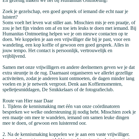
En gezellig maken we het bij Humanitas Ontmoeting!
Zoek je gezelschap, een goed gesprek of iemand die echt naar je
luistert?
Soms voelt het leven wat stiller aan. Misschien mis je een praatje, of
zou je het fijn vinden om af en toe iets leuks te doen met iemand. Bij
Humanitas Ontmoeting helpen we je om nieuwe contacten op te
doen. We koppelen je aan een vrijwilliger die bij je past, voor een
wandeling, een kop koffie of gewoon een goed gesprek. Alles in
jouw tempo. Het contact is persoonlijk, vertrouwelijk en
vrijblijvend.
Samen met onze vrijwilligers en andere deelnemers geven we je dat
extra steuntje in de rug. Daarnaast organiseren we allerlei gezellige
activiteiten, zodat je anderen kunt ontmoeten, de dagen minder lang
voelen en je je netwerk vergroot. Denk aan Koffiemomenten,
spelletjesmiddagen, De Smikkelaars of de fotografieclub.
Route van Hier naar Daar
1. Tijdens de kennismaking met één van onze coördinatoren
bespreken we welke ondersteuning jij nodig hebt. Misschien zoek je
een maatje om mee te wandelen, iemand om samen leuke dingen
mee te doen, of gewoon een luisterend oor.
2. Na de kennismaking koppelen we je aan een vaste vrijwilliger.