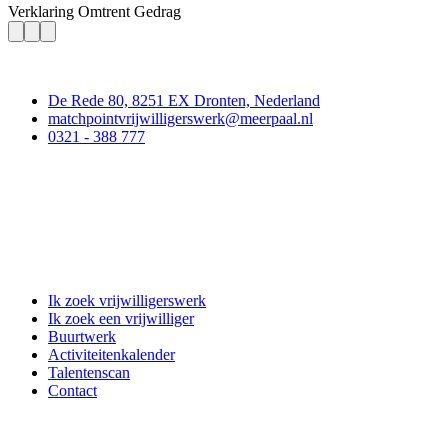
Verklaring Omtrent Gedrag
Contact
De Rede 80, 8251 EX Dronten, Nederland
matchpointvrijwilligerswerk@meerpaal.nl
0321 - 388 777
Matchpoint Vrijwilligerswerk
Ik zoek vrijwilligerswerk
Ik zoek een vrijwilliger
Buurtwerk
Activiteitenkalender
Talentenscan
Contact
Doe mee