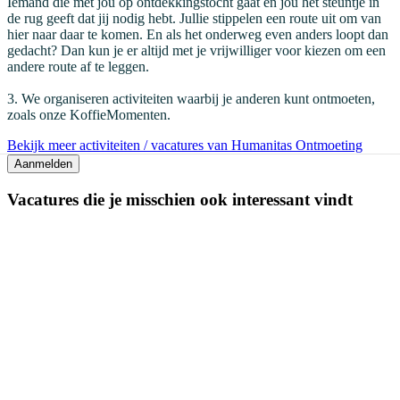
Iemand die met jou op ontdekkingstocht gaat en jou het steuntje in
de rug geeft dat jij nodig hebt. Jullie stippelen een route uit om van
hier naar daar te komen. En als het onderweg even anders loopt dan
gedacht? Dan kun je er altijd met je vrijwilliger voor kiezen om een
andere route af te leggen.
3. We organiseren activiteiten waarbij je anderen kunt ontmoeten,
zoals onze KoffieMomenten.
Bekijk meer activiteiten / vacatures van Humanitas Ontmoeting
Aanmelden
Vacatures die je misschien ook interessant vindt