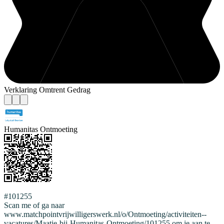
Verklaring Omtrent Gedrag
Humanitas Ontmoeting
#101255
Scan me of ga naar
www.matchpointvrijwilligerswerk.nl/o/Ontmoeting/activiteiten--
vacatures/Maatje-bij-Humanitas-Ontmoeting/101255 om je aan te