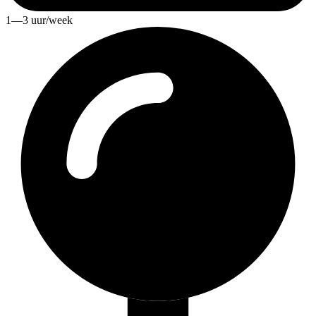
1—3 uur/week