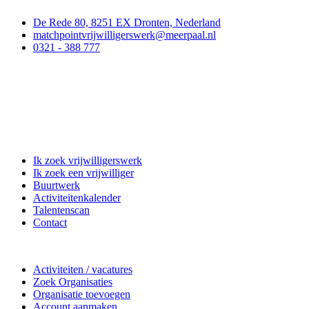
De Rede 80, 8251 EX Dronten, Nederland
matchpointvrijwilligerswerk@meerpaal.nl
0321 - 388 777
Matchpoint Vrijwilligerswerk
Ik zoek vrijwilligerswerk
Ik zoek een vrijwilliger
Buurtwerk
Activiteitenkalender
Talentenscan
Contact
Doe mee
Activiteiten / vacatures
Zoek Organisaties
Organisatie toevoegen
Account aanmaken