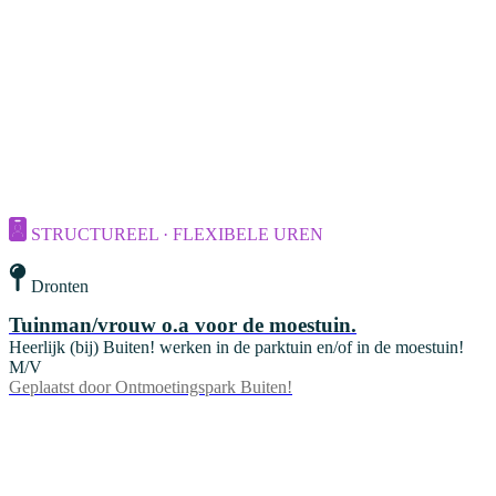
STRUCTUREEL · FLEXIBELE UREN
Dronten
Tuinman/vrouw o.a voor de moestuin.
Heerlijk (bij) Buiten! werken in de parktuin en/of in de moestuin!
M/V
Geplaatst door
Ontmoetingspark Buiten!