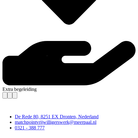
Extra begeleiding
Contact
De Rede 80, 8251 EX Dronten, Nederland
matchpointvrijwilligerswerk@meerpaal.nl
0321 - 388 777