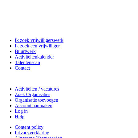
Matchpoint Vrijwilligerswerk
Ik zoek vrijwilligerswerk
Ik zoek een vrijwilliger
Buurtwerk
Activiteitenkalender
Talentenscan
Contact
Doe mee
Activiteiten / vacatures
Zoek Organisaties
Organisatie toevoegen
Account aanmaken
Log in
Help
Content policy
Privacyverklaring