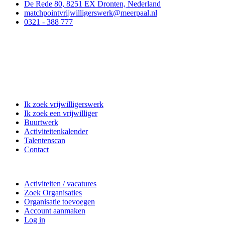
De Rede 80, 8251 EX Dronten, Nederland
matchpointvrijwilligerswerk@meerpaal.nl
0321 - 388 777
Matchpoint Vrijwilligerswerk
Ik zoek vrijwilligerswerk
Ik zoek een vrijwilliger
Buurtwerk
Activiteitenkalender
Talentenscan
Contact
Doe mee
Activiteiten / vacatures
Zoek Organisaties
Organisatie toevoegen
Account aanmaken
Log in