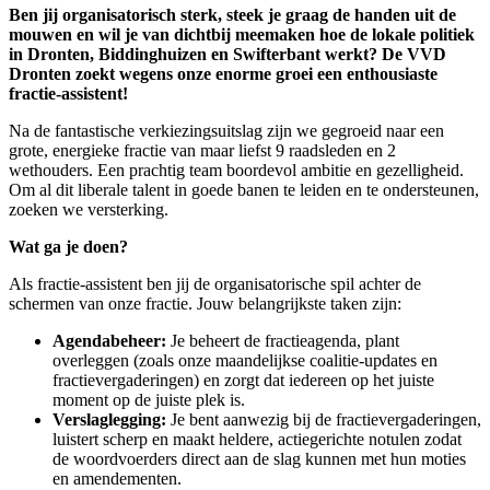
Ben jij organisatorisch sterk, steek je graag de handen uit de
mouwen en wil je van dichtbij meemaken hoe de lokale politiek
in Dronten, Biddinghuizen en Swifterbant werkt? De VVD
Dronten zoekt wegens onze enorme groei een enthousiaste
fractie-assistent!
Na de fantastische verkiezingsuitslag zijn we gegroeid naar een
grote, energieke fractie van maar liefst 9 raadsleden en 2
wethouders. Een prachtig team boordevol ambitie en gezelligheid.
Om al dit liberale talent in goede banen te leiden en te ondersteunen,
zoeken we versterking.
Wat ga je doen?
Als fractie-assistent ben jij de organisatorische spil achter de
schermen van onze fractie. Jouw belangrijkste taken zijn:
Agendabeheer:
Je beheert de fractieagenda, plant
overleggen (zoals onze maandelijkse coalitie-updates en
fractievergaderingen) en zorgt dat iedereen op het juiste
moment op de juiste plek is.
Verslaglegging:
Je bent aanwezig bij de fractievergaderingen,
luistert scherp en maakt heldere, actiegerichte notulen zodat
de woordvoerders direct aan de slag kunnen met hun moties
en amendementen.