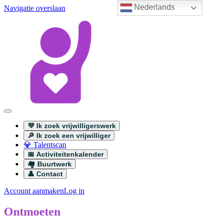
Nederlands
Navigatie overslaan
💜 Ik zoek vrijwilligerswerk
🔎 Ik zoek een vrijwilliger
💎 Talentscan
📅 Activiteitenkalender
🏘️ Buurtwerk
👤 Contact
Account aanmaken
Log in
Ontmoeten