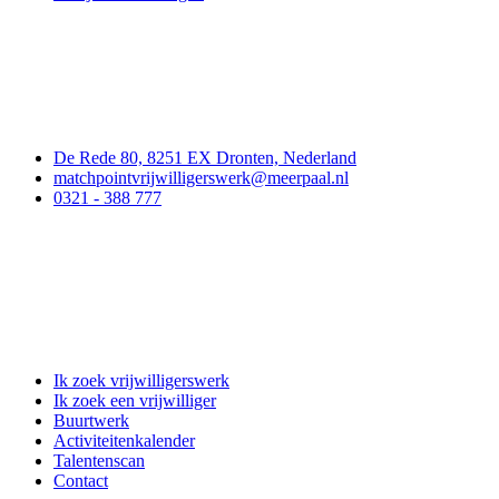
Contact
De Rede 80, 8251 EX Dronten, Nederland
matchpointvrijwilligerswerk@meerpaal.nl
0321 - 388 777
Matchpoint Vrijwilligerswerk
Ik zoek vrijwilligerswerk
Ik zoek een vrijwilliger
Buurtwerk
Activiteitenkalender
Talentenscan
Contact