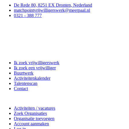
De Rede 80, 8251 EX Dronten, Nederland
matchpointvrijwilligerswerk@meerpaal.nl
0321 - 388 777
Matchpoint Vrijwilligerswerk
Ik zoek vrijwilligerswerk
Ik zoek een vrijwilliger
Buurtwerk
Activiteitenkalender
Talentenscan
Contact
Doe mee
Activiteiten / vacatures
Zoek Organisaties
Organisatie toevoegen
Account aanmaken
Log in