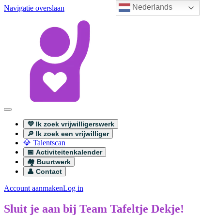
Nederlands
Navigatie overslaan
💜 Ik zoek vrijwilligerswerk
🔎 Ik zoek een vrijwilliger
💎 Talentscan
📅 Activiteitenkalender
🏘️ Buurtwerk
👤 Contact
Account aanmaken
Log in
Sluit je aan bij Team Tafeltje Dekje!