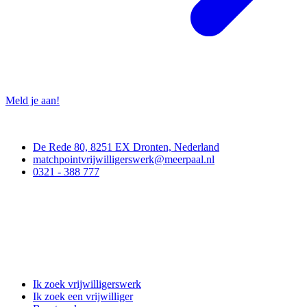
Meld je aan!
Contact
De Rede 80, 8251 EX Dronten, Nederland
matchpointvrijwilligerswerk@meerpaal.nl
0321 - 388 777
Matchpoint Vrijwilligerswerk
Ik zoek vrijwilligerswerk
Ik zoek een vrijwilliger