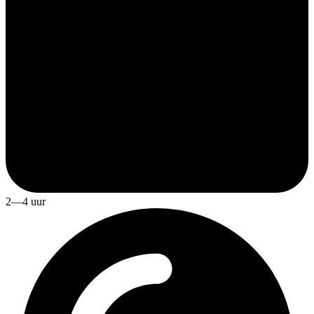
2—4 uur