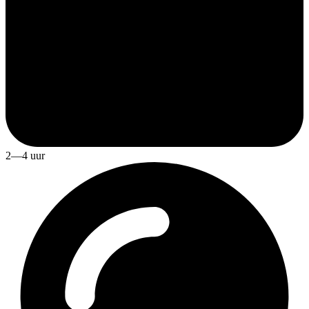
2—4 uur