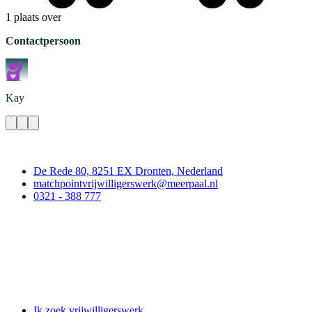
1 plaats over
Contactpersoon
Kay
Contact
De Rede 80, 8251 EX Dronten, Nederland
matchpointvrijwilligerswerk@meerpaal.nl
0321 - 388 777
Matchpoint Vrijwilligerswerk
Ik zoek vrijwilligerswerk