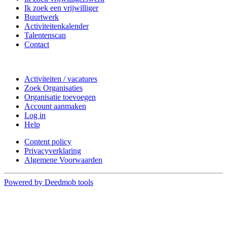
Ik zoek een vrijwilliger
Buurtwerk
Activiteitenkalender
Talentenscan
Contact
Doe mee
Activiteiten / vacatures
Zoek Organisaties
Organisatie toevoegen
Account aanmaken
Log in
Help
Content policy
Privacyverklaring
Algemene Voorwaarden
Powered by Deedmob tools