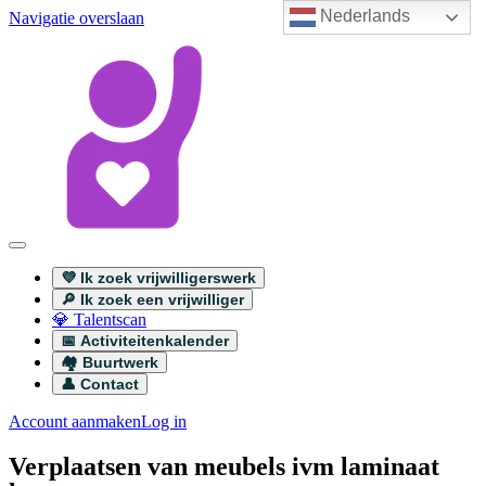
Nederlands
Navigatie overslaan
💜 Ik zoek vrijwilligerswerk
🔎 Ik zoek een vrijwilliger
💎 Talentscan
📅 Activiteitenkalender
🏘️ Buurtwerk
👤 Contact
Account aanmaken
Log in
Verplaatsen van meubels ivm laminaat