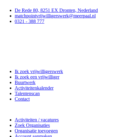
De Rede 80, 8251 EX Dronten, Nederland
matchpointvrijwilligerswerk@meerpaal.nl
0321 - 388 777
Matchpoint Vrijwilligerswerk
Ik zoek vrijwilligerswerk
Ik zoek een vrijwilliger
Buurtwerk
Activiteitenkalender
Talentenscan
Contact
Doe mee
Activiteiten / vacatures
Zoek Organisaties
Organisatie toevoegen
Account aanmaken