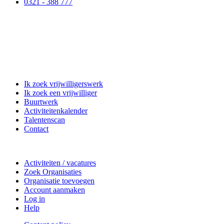
0321 - 388 777
Matchpoint Vrijwilligerswerk
Ik zoek vrijwilligerswerk
Ik zoek een vrijwilliger
Buurtwerk
Activiteitenkalender
Talentenscan
Contact
Doe mee
Activiteiten / vacatures
Zoek Organisaties
Organisatie toevoegen
Account aanmaken
Log in
Help