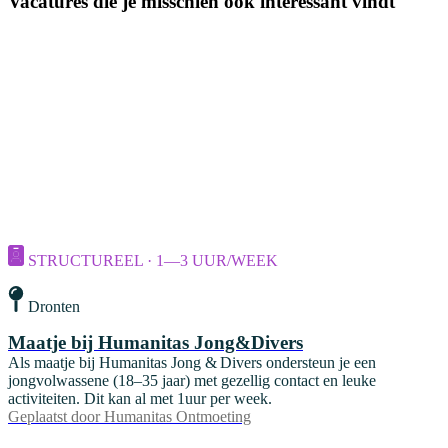
Vacatures die je misschien ook interessant vindt
STRUCTUREEL · 1—3 UUR/WEEK
Dronten
Maatje bij Humanitas Jong&Divers
Als maatje bij Humanitas Jong & Divers ondersteun je een
jongvolwassene (18–35 jaar) met gezellig contact en leuke
activiteiten. Dit kan al met 1uur per week.
Geplaatst door
Humanitas Ontmoeting