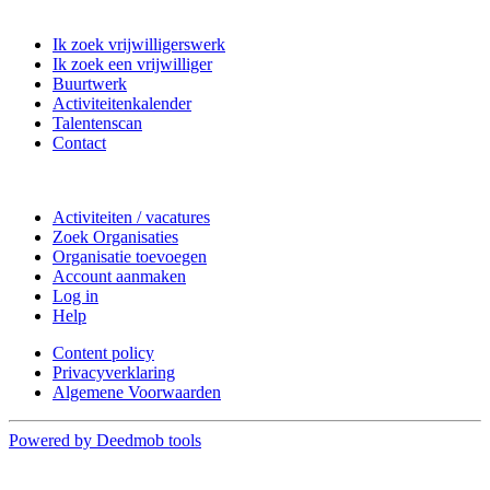
Matchpoint Vrijwilligerswerk
Ik zoek vrijwilligerswerk
Ik zoek een vrijwilliger
Buurtwerk
Activiteitenkalender
Talentenscan
Contact
Doe mee
Activiteiten / vacatures
Zoek Organisaties
Organisatie toevoegen
Account aanmaken
Log in
Help
Content policy
Privacyverklaring
Algemene Voorwaarden
Powered by Deedmob tools