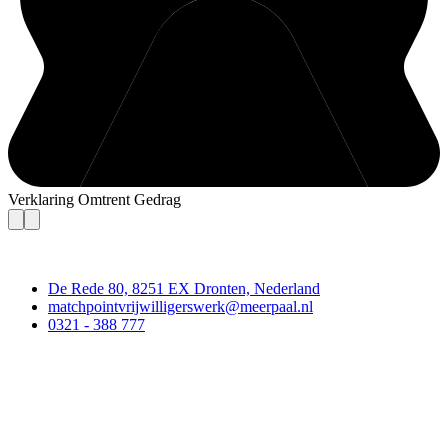
Verklaring Omtrent Gedrag
Contact
De Rede 80, 8251 EX Dronten, Nederland
matchpointvrijwilligerswerk@meerpaal.nl
0321 - 388 777