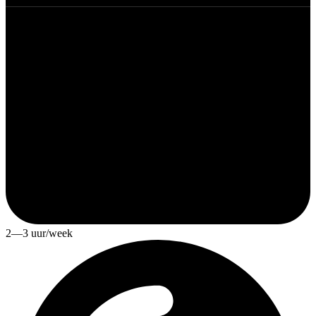
2—3 uur/week