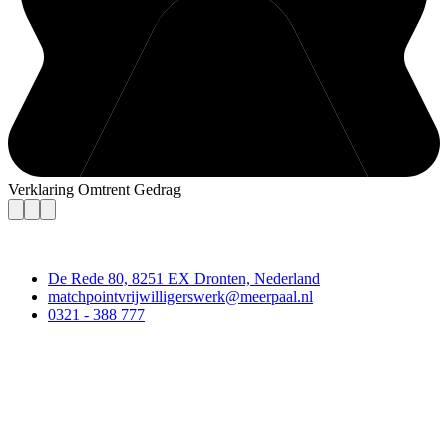
Verklaring Omtrent Gedrag
Contact
De Rede 80, 8251 EX Dronten, Nederland
matchpointvrijwilligerswerk@meerpaal.nl
0321 - 388 777
Matchpoint Vrijwilligerswerk