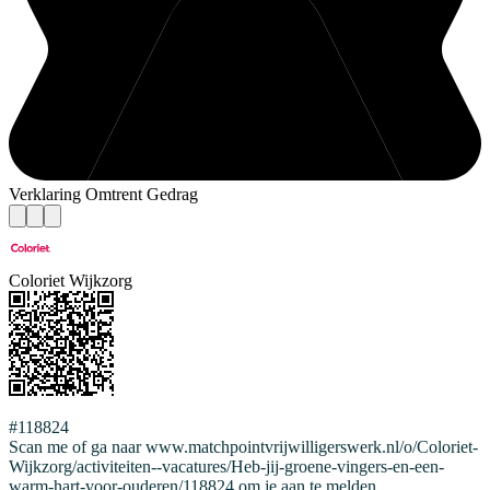
Verklaring Omtrent Gedrag
Coloriet Wijkzorg
#118824
Scan me of ga naar www.matchpointvrijwilligerswerk.nl/o/Coloriet-
Wijkzorg/activiteiten--vacatures/Heb-jij-groene-vingers-en-een-
warm-hart-voor-ouderen/118824 om je aan te melden