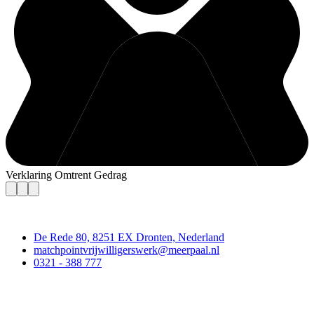
Verklaring Omtrent Gedrag
Contact
De Rede 80, 8251 EX Dronten, Nederland
matchpointvrijwilligerswerk@meerpaal.nl
0321 - 388 777