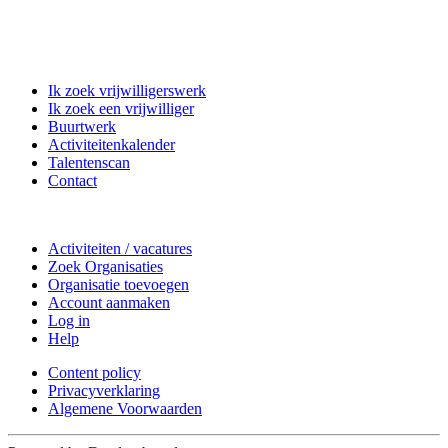
Matchpoint Vrijwilligerswerk
Ik zoek vrijwilligerswerk
Ik zoek een vrijwilliger
Buurtwerk
Activiteitenkalender
Talentenscan
Contact
Doe mee
Activiteiten / vacatures
Zoek Organisaties
Organisatie toevoegen
Account aanmaken
Log in
Help
Content policy
Privacyverklaring
Algemene Voorwaarden