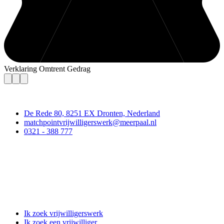
Verklaring Omtrent Gedrag
Contact
De Rede 80, 8251 EX Dronten, Nederland
matchpointvrijwilligerswerk@meerpaal.nl
0321 - 388 777
Matchpoint Vrijwilligerswerk
Ik zoek vrijwilligerswerk
Ik zoek een vrijwilliger