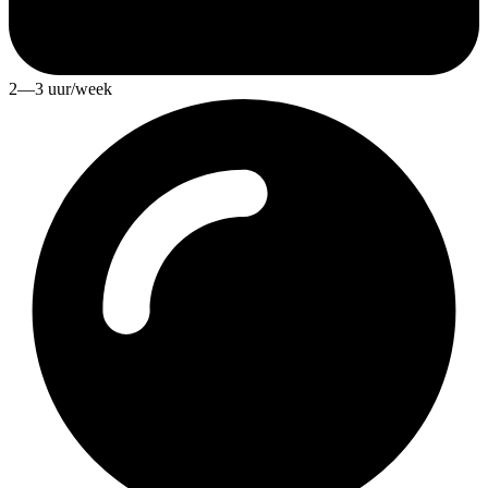
2—3 uur/week