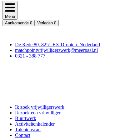
Menu
Aankomende
0
Verleden
0
Contact
De Rede 80, 8251 EX Dronten, Nederland
matchpointvrijwilligerswerk@meerpaal.nl
0321 - 388 777
Matchpoint Vrijwilligerswerk
Ik zoek vrijwilligerswerk
Ik zoek een vrijwilliger
Buurtwerk
Activiteitenkalender
Talentenscan
Contact