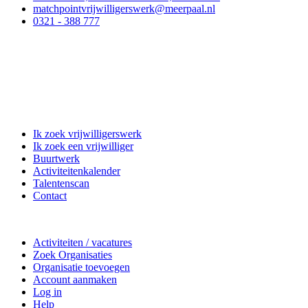
matchpointvrijwilligerswerk@meerpaal.nl
0321 - 388 777
Matchpoint Vrijwilligerswerk
Ik zoek vrijwilligerswerk
Ik zoek een vrijwilliger
Buurtwerk
Activiteitenkalender
Talentenscan
Contact
Doe mee
Activiteiten / vacatures
Zoek Organisaties
Organisatie toevoegen
Account aanmaken
Log in
Help