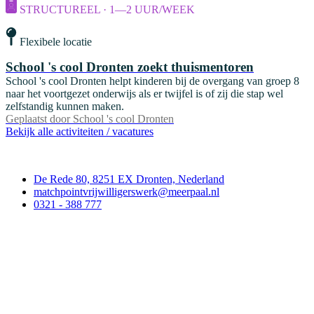
STRUCTUREEL · 1—2 UUR/WEEK
Flexibele locatie
School 's cool Dronten zoekt thuismentoren
School 's cool Dronten helpt kinderen bij de overgang van groep 8
naar het voortgezet onderwijs als er twijfel is of zij die stap wel
zelfstandig kunnen maken.
Geplaatst door
School 's cool Dronten
Bekijk alle activiteiten / vacatures
Contact
De Rede 80, 8251 EX Dronten, Nederland
matchpointvrijwilligerswerk@meerpaal.nl
0321 - 388 777
Matchpoint Vrijwilligerswerk