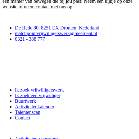
een manier van bewegen die bij jou past! Neem een kijkje op onze
website of neem contact met ons op.
Contact
De Rede 80, 8251 EX Dronten, Nederland
matchpointvrijwilligerswerk@meerpaal.nl
0321 - 388 777
Matchpoint Vrijwilligerswerk
Ik zoek vrijwilligerswerk
Ik zoek een vrijwilliger
Buurtwerk
Activiteitenkalender
Talentenscan
Contact
Doe mee
Activiteiten / vacatures