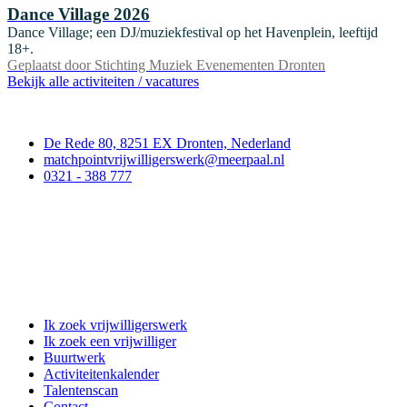
Dance Village 2026
Dance Village; een DJ/muziekfestival op het Havenplein, leeftijd
18+.
Geplaatst door
Stichting Muziek Evenementen Dronten
Bekijk alle activiteiten / vacatures
Contact
De Rede 80, 8251 EX Dronten, Nederland
matchpointvrijwilligerswerk@meerpaal.nl
0321 - 388 777
Matchpoint Vrijwilligerswerk
Ik zoek vrijwilligerswerk
Ik zoek een vrijwilliger
Buurtwerk
Activiteitenkalender
Talentenscan
Contact