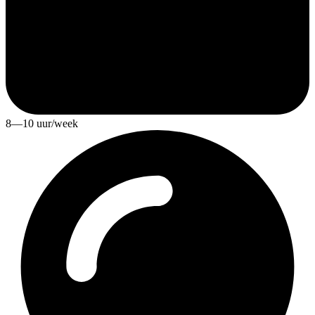
8—10 uur/week