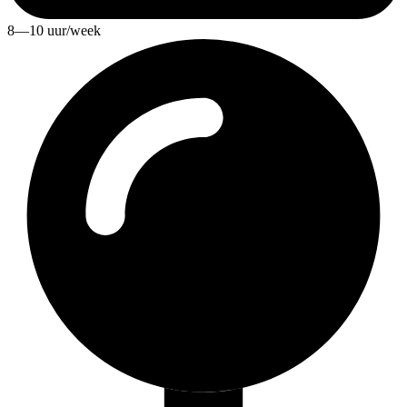
8—10 uur/week