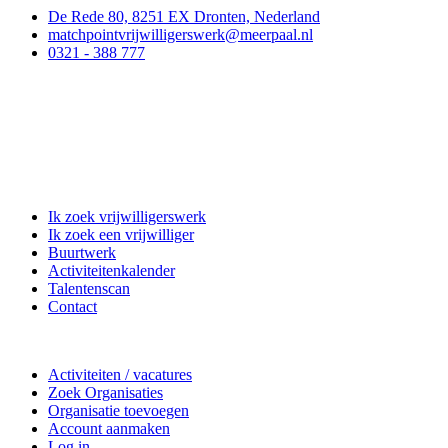
De Rede 80, 8251 EX Dronten, Nederland
matchpointvrijwilligerswerk@meerpaal.nl
0321 - 388 777
Matchpoint Vrijwilligerswerk
Ik zoek vrijwilligerswerk
Ik zoek een vrijwilliger
Buurtwerk
Activiteitenkalender
Talentenscan
Contact
Doe mee
Activiteiten / vacatures
Zoek Organisaties
Organisatie toevoegen
Account aanmaken
Log in