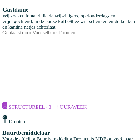
Gastdame
Wij zoeken iemand die de vrijwilligers, op donderdag- en
vrijdagochtend, in de pauze koffie/thee wilt schenken en de keuken
en kantine netjes achterlaat.
Geplaatst door
Voedselbank Dronten
STRUCTUREEL · 3—4 UUR/WEEK
Dronten
Buurtbemiddelaar
Voor de afdeling Buurtbemiddeling Dronten is MDF op zoek naar