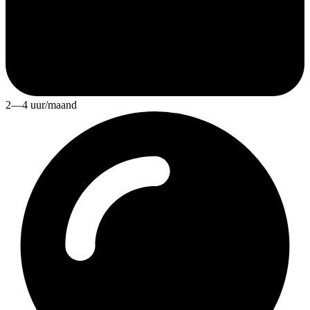
2—4 uur/maand