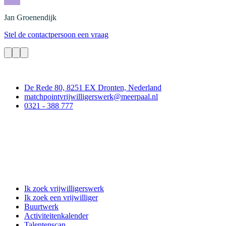
Jan
Groenendijk
Stel de contactpersoon een vraag
Contact
De Rede 80, 8251 EX Dronten, Nederland
matchpointvrijwilligerswerk@meerpaal.nl
0321 - 388 777
Matchpoint Vrijwilligerswerk
Ik zoek vrijwilligerswerk
Ik zoek een vrijwilliger
Buurtwerk
Activiteitenkalender
Talentenscan