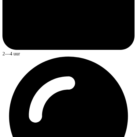
2—4 uur