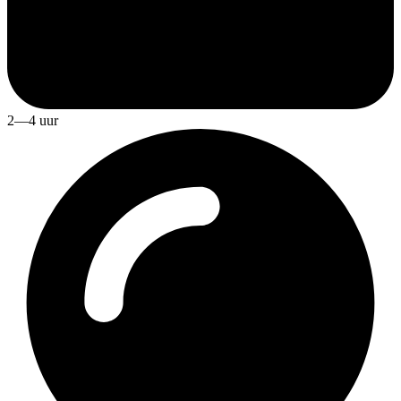
2—4 uur