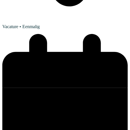
Vacature
• Eenmalig