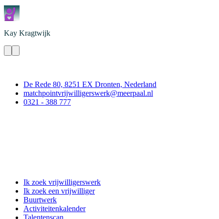
Kay
Kragtwijk
Contact
De Rede 80, 8251 EX Dronten, Nederland
matchpointvrijwilligerswerk@meerpaal.nl
0321 - 388 777
Matchpoint Vrijwilligerswerk
Ik zoek vrijwilligerswerk
Ik zoek een vrijwilliger
Buurtwerk
Activiteitenkalender
Talentenscan