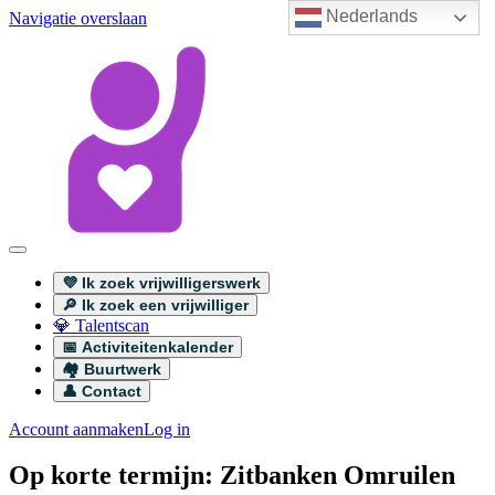
Nederlands
Navigatie overslaan
💜 Ik zoek vrijwilligerswerk
🔎 Ik zoek een vrijwilliger
💎 Talentscan
📅 Activiteitenkalender
🏘️ Buurtwerk
👤 Contact
Account aanmaken
Log in
Op korte termijn: Zitbanken Omruilen