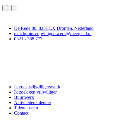
Contact
De Rede 80, 8251 EX Dronten, Nederland
matchpointvrijwilligerswerk@meerpaal.nl
0321 - 388 777
Matchpoint Vrijwilligerswerk
Ik zoek vrijwilligerswerk
Ik zoek een vrijwilliger
Buurtwerk
Activiteitenkalender
Talentenscan
Contact
Doe mee