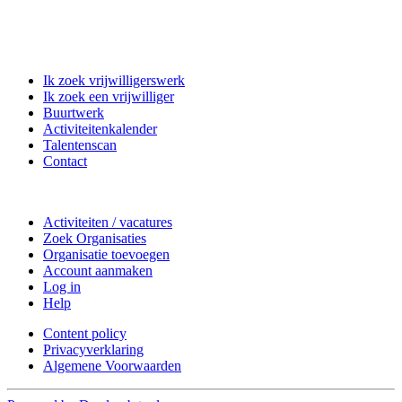
Matchpoint Vrijwilligerswerk
Ik zoek vrijwilligerswerk
Ik zoek een vrijwilliger
Buurtwerk
Activiteitenkalender
Talentenscan
Contact
Doe mee
Activiteiten / vacatures
Zoek Organisaties
Organisatie toevoegen
Account aanmaken
Log in
Help
Content policy
Privacyverklaring
Algemene Voorwaarden