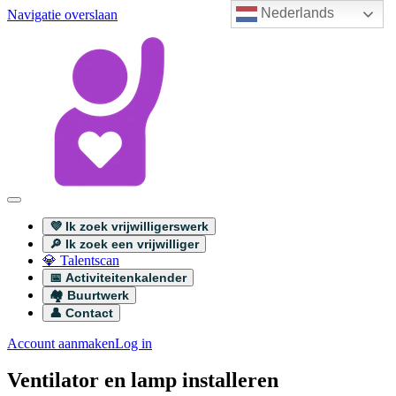
Nederlands
Navigatie overslaan
💜 Ik zoek vrijwilligerswerk
🔎 Ik zoek een vrijwilliger
💎 Talentscan
📅 Activiteitenkalender
🏘️ Buurtwerk
👤 Contact
Account aanmaken
Log in
Ventilator en lamp installeren