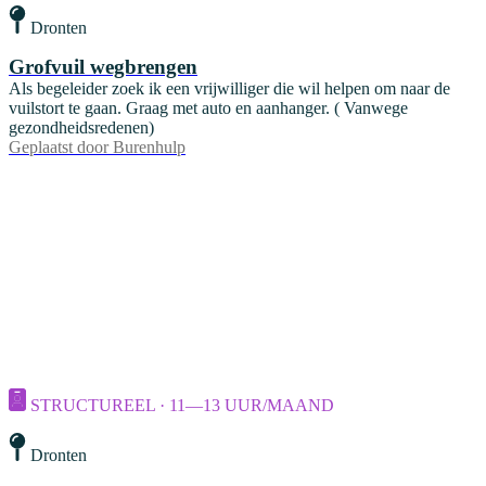
Dronten
Grofvuil wegbrengen
Als begeleider zoek ik een vrijwilliger die wil helpen om naar de
vuilstort te gaan. Graag met auto en aanhanger. ( Vanwege
gezondheidsredenen)
Geplaatst door
Burenhulp
STRUCTUREEL · 11—13 UUR/MAAND
Dronten