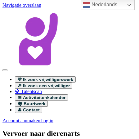
Nederlands
Navigatie overslaan
💜 Ik zoek vrijwilligerswerk
🔎 Ik zoek een vrijwilliger
💎 Talentscan
📅 Activiteitenkalender
🏘️ Buurtwerk
👤 Contact
Account aanmaken
Log in
Vervoer naar dierenarts