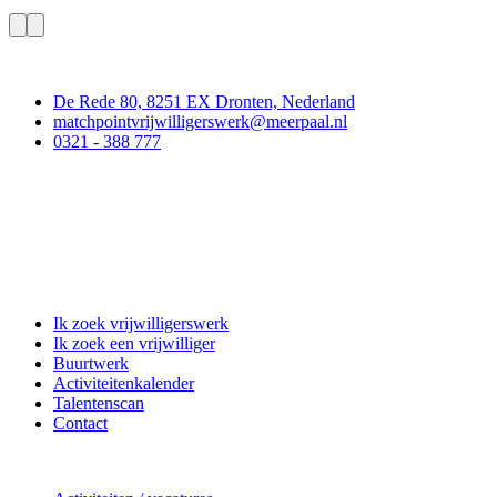
Contact
De Rede 80, 8251 EX Dronten, Nederland
matchpointvrijwilligerswerk@meerpaal.nl
0321 - 388 777
Matchpoint Vrijwilligerswerk
Ik zoek vrijwilligerswerk
Ik zoek een vrijwilliger
Buurtwerk
Activiteitenkalender
Talentenscan
Contact
Doe mee