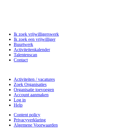
Matchpoint Vrijwilligerswerk
Ik zoek vrijwilligerswerk
Ik zoek een vrijwilliger
Buurtwerk
Activiteitenkalender
Talentenscan
Contact
Doe mee
Activiteiten / vacatures
Zoek Organisaties
Organisatie toevoegen
Account aanmaken
Log in
Help
Content policy
Privacyverklaring
Algemene Voorwaarden