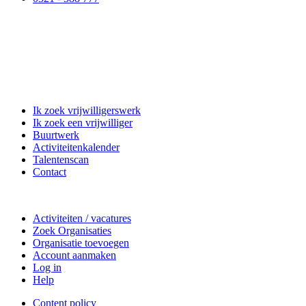
Matchpoint Vrijwilligerswerk
Ik zoek vrijwilligerswerk
Ik zoek een vrijwilliger
Buurtwerk
Activiteitenkalender
Talentenscan
Contact
Doe mee
Activiteiten / vacatures
Zoek Organisaties
Organisatie toevoegen
Account aanmaken
Log in
Help
Content policy