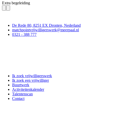
Extra begeleiding
Contact
De Rede 80, 8251 EX Dronten, Nederland
matchpointvrijwilligerswerk@meerpaal.nl
0321 - 388 777
Matchpoint Vrijwilligerswerk
Ik zoek vrijwilligerswerk
Ik zoek een vrijwilliger
Buurtwerk
Activiteitenkalender
Talentenscan
Contact
Doe mee